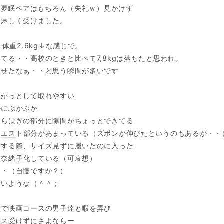
ゃん夢眠ペアはもちろん（失礼ｗ）見かけず
人淋しく受けました。
↑体重2.6kg↓な感じで。
てる・・高校のときと比べて7,8kgは落ちたと思われ。
痩せたなぁ・・と思う瞬間が多いです
ぶかっとして取れやすい
かにぶ
かぶ
か
くらはぎの部分に隙間がちょっとできてる
ウ
エス
ト部分があまっている（ズボンが伸びたというのもあるが・・
着する際、サイズ見ずに履いたのに入った
田奈緒子
化している（可哀想）
・・（自慢ですか？）
悪いような（＾＾；
堂で映画コースの男子達と暇を弄び
ンス受けずにさよならー