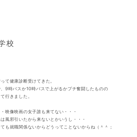
学校
行って健康診断受けてきた。
、9時バスか10時バスで上がるかプチ奮闘したものの
きて行きました。
・・映像映画の女子誰も来てない・・・
んは風邪引いたから来ないとかいうし・・・
くても就職関係ないからどうってことないからね（＾＾；
・