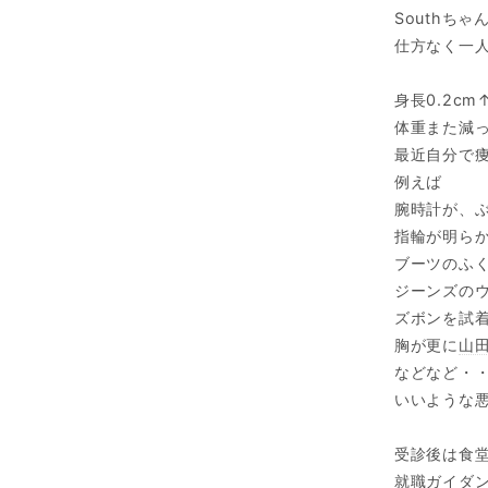
Southち
仕方なく一
身長0.2cm
体重また減っ
最近自分で
例えば
腕時計が、
指輪が明ら
ブーツのふ
ジーンズの
ズボンを試
胸が更に
山
などなど・
いいような
受診後は食
就職ガイダ