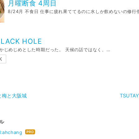
月曜断食 4周目
8/24月 不食日 仕事に疲れ果ててるのに水しか飲めないの修行
 BLACK HOLE
かじめじめとした時期だった。 天候の話ではなく、…
く
と梅と大阪城
TSUTA
ル
はて
d:ahchang
なブ