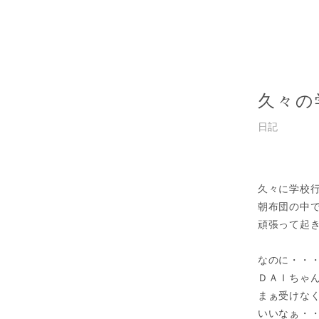
久々の
日記
久々に学校
朝布団の中で
頑張って起
なのに・・
ＤＡＩちゃ
まぁ受けな
いいなぁ・