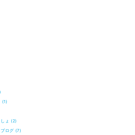
)
(1)
ょ (2)
ログ (7)